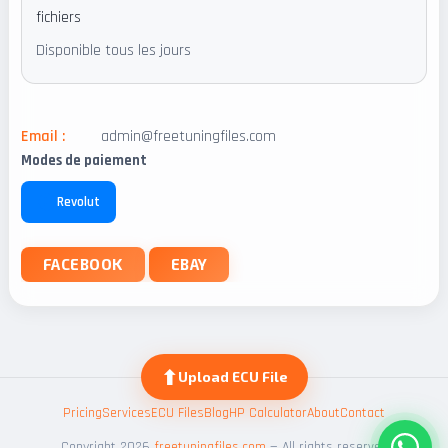
fichiers
Disponible tous les jours
Email :
admin@freetuningfiles.com
Modes de paiement
Revolut
FACEBOOK
EBAY
⬆
Upload ECU File
Pricing
Services
ECU Files
Blog
HP Calculator
About
Contact
Copyright 2026
freetuningfiles.com
— All rights reserved