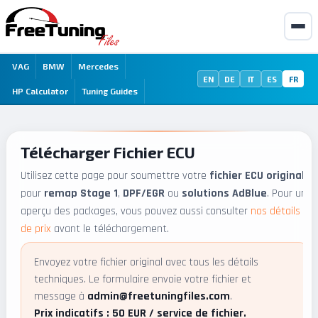
VAG
BMW
Mercedes
EN
DE
IT
ES
FR
HP Calculator
Tuning Guides
Télécharger Fichier ECU
Utilisez cette page pour soumettre votre
fichier ECU original
pour
remap Stage 1
,
DPF/EGR
ou
solutions AdBlue
. Pour un
aperçu des packages, vous pouvez aussi consulter
nos détails
de prix
avant le téléchargement.
Envoyez votre fichier original avec tous les détails
techniques. Le formulaire envoie votre fichier et
message à
admin@freetuningfiles.com
.
Prix indicatifs : 50 EUR / service de fichier.